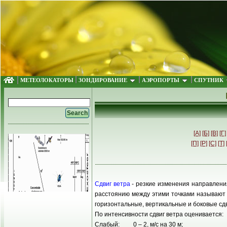
МЕТЕОЛОКАТОРЫ
ЗОНДИРОВАНИЕ
АЭРОПОРТЫ
СПУТНИК
[А]
[Б]
[В]
[Г]
[П]
[Р]
[С]
[Т]
Сдвиг ветра
- резкие изменения направлени
расстоянию между этими точками называют с
горизонтальные, вертикальные и боковые сдв
По интенсивности сдвиг ветра оценивается:
Слабый: 0 – 2, м/с на 30 м;